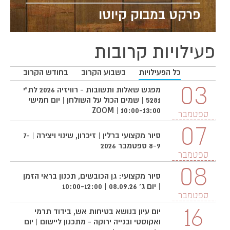
פרקט במבוק קיוטו
פעילויות קרובות
כל הפעילויות
בשבוע הקרוב
בחודש הקרוב
3
03
מפגש שאלות ותשובות - רוויזיה 2026 לת"י
5281 | שמים הכול על השולחן | יום חמישי
10:00-13:00 | ZOOM
ספטמבר
ס
7
07
סיור מקצועי ברלין | זיכרון, שינוי ויצירה | 7-
8-9 ספטמבר 2026
ספטמבר
ס
08
סיור מקצועי: גן הכובשים, תכנון בראי הזמן
| יום ג' 08.09.26 | 10:00-12:00
ספטמבר
16
יום עיון בנושא בטיחות אש, בידוד תרמי
ואקוסטי ובנייה ירוקה - מתכנון ליישום | יום