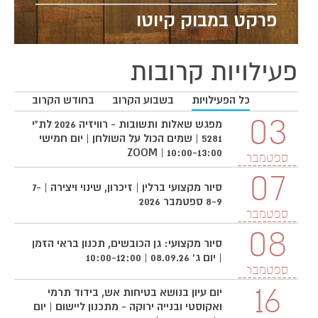
פרקט במבוק קיוטו
פעילויות קרובות
כל הפעילויות
בשבוע הקרוב
בחודש הקרוב
3
03
מפגש שאלות ותשובות - רוויזיה 2026 לת"י
5281 | שמים הכול על השולחן | יום חמישי
10:00-13:00 | ZOOM
ספטמבר
ס
07
סיור מקצועי ברלין | זיכרון, שינוי ויצירה | 7-
8-9 ספטמבר 2026
ספטמבר
08
סיור מקצועי: גן הכובשים, תכנון בראי הזמן
| יום ג' 08.09.26 | 10:00-12:00
ספטמבר
16
יום עיון בנושא בטיחות אש, בידוד תרמי
ואקוסטי ובנייה ירוקה - מתכנון ליישום | יום