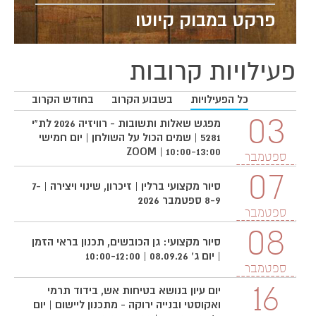
פרקט במבוק קיוטו
פעילויות קרובות
כל הפעילויות
בשבוע הקרוב
בחודש הקרוב
3
03
מפגש שאלות ותשובות - רוויזיה 2026 לת"י
5281 | שמים הכול על השולחן | יום חמישי
10:00-13:00 | ZOOM
ספטמבר
ס
07
סיור מקצועי ברלין | זיכרון, שינוי ויצירה | 7-
8-9 ספטמבר 2026
ספטמבר
08
סיור מקצועי: גן הכובשים, תכנון בראי הזמן
| יום ג' 08.09.26 | 10:00-12:00
ספטמבר
16
יום עיון בנושא בטיחות אש, בידוד תרמי
ואקוסטי ובנייה ירוקה - מתכנון ליישום | יום