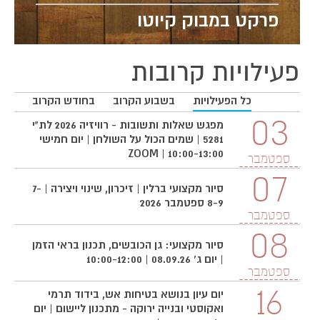
פרקט במבוק קיוטו
פעילויות קרובות
כל הפעילויות
בשבוע הקרוב
בחודש הקרוב
3
03
מפגש שאלות ותשובות - רוויזיה 2026 לת"י
5281 | שמים הכול על השולחן | יום חמישי
10:00-13:00 | ZOOM
ספטמבר
ס
07
סיור מקצועי ברלין | זיכרון, שינוי ויצירה | 7-
8-9 ספטמבר 2026
ספטמבר
08
סיור מקצועי: גן הכובשים, תכנון בראי הזמן
| יום ג' 08.09.26 | 10:00-12:00
ספטמבר
16
יום עיון בנושא בטיחות אש, בידוד תרמי
ואקוסטי ובנייה ירוקה - מתכנון ליישום | יום