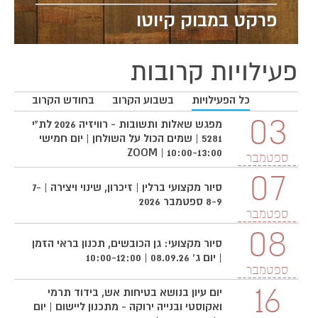
פרקט במבוק קיוטו
פעילויות קרובות
כל הפעילויות
בשבוע הקרוב
בחודש הקרוב
3
03
מפגש שאלות ותשובות - רוויזיה 2026 לת"י
5281 | שמים הכול על השולחן | יום חמישי
10:00-13:00 | ZOOM
ספטמבר
ס
07
סיור מקצועי ברלין | זיכרון, שינוי ויצירה | 7-
8-9 ספטמבר 2026
ספטמבר
08
סיור מקצועי: גן הכובשים, תכנון בראי הזמן
| יום ג' 08.09.26 | 10:00-12:00
ספטמבר
16
יום עיון בנושא בטיחות אש, בידוד תרמי
ואקוסטי ובנייה ירוקה - מתכנון ליישום | יום