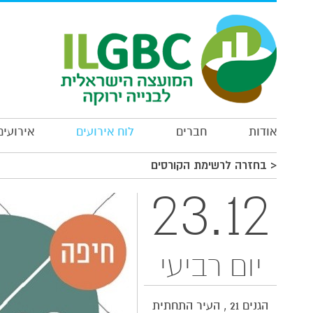
מלאו את הפרטים הבאים על מנת להרשם
*
*
*
*
*
*
אודות
חברים
לוח אירועים
אירועים
*
*
< בחזרה לרשימת הקורסים
*
*
23.12
*
הרשמה
בחרו סוג כרטיס
*
יום רביעי
רגיל
מחיר: 50
סטודנט
הגנים 21 , העיר התחתית
מחיר: 20