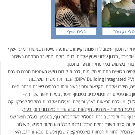
קר, תכנון ועיצוב לחדשנות וקיימות. שותפה מייסדת במשרד 'גלעד-שיף
אדריכלי, תכנון עירוני ויעוץ אקלים ובניה ירוקה. המשרד מתמחה בשילוב
ורי ובשימוש בכלי מחקר ומיפוי בתכנון.
טים חלוציים בתחומי הקיימות, לרבות קידום נושא מעטפות מבנה מייצרת
אנרגיה בישראל, כחלק מתחום ה (BIPV Building Integrated PV). עבודות המשרד משלבות
ה, מיקרו-אקלים, חקלאות וטבע בעיר ומחזור כבסיס ליצירת מרחבי חיים.
 בארכיטקטורה ובינוי ערים בטכניון- חיפה, בעלת תואר שני מה-
Ber (רוטרדם, הולנד) ומשלבת הרצאות בארץ ובעולם ופעילות אקדמית במקביל לפרקטיקה
ם לעיר המחר" – אנרגיה, חקלאות וטבע עירוני כמנגנוני חוסן בעיר
.
וף טלי וקסלר, בוגרת המסלול לאדריכלות נוף, בטכניון, בעלת תואר שני
ה ומייסדת משרד נחלת הכלל. נחלת הכלל היא מקום מפגש, השילוב
יא מכלול החוויות הנחוות באינטראקציה שבין אנשים, טבע ומרחב. היא