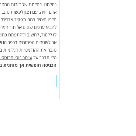
נחלתנו ונחלתם של דורות המחר.
אדם וחיה, עם רצון לעשות טוב.
חלפו הימים בהם תפקיד אדריכל ה
להביא ערכים שונים אל תוך המרח
לו ללמוד, לחשוב ולהתפתח כתוצא
אב לשטחים הפתוחים בכפר הנוער 
טובה את ההזדמנויות הגלומות בת
טלי תדבר על
עיצוב נופי מבוסס ח
הכניסה חופשית אך מותנית 
פאוורסיינס
מערכות להפחתת צריכת
החשמל ולהתייעלות אנרגטית