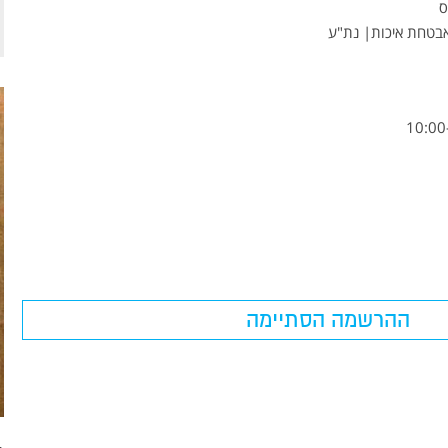
ס
אבטחת איכות| נת"ע
CLEARGREY WETLAND
ההרשמה הסתיימה
מערכת לטיהור מים אפורים