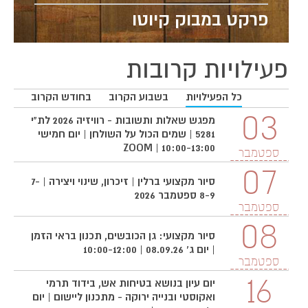
פרקט במבוק קיוטו
פעילויות קרובות
כל הפעילויות
בשבוע הקרוב
בחודש הקרוב
3
03
מפגש שאלות ותשובות - רוויזיה 2026 לת"י
5281 | שמים הכול על השולחן | יום חמישי
10:00-13:00 | ZOOM
ספטמבר
ס
07
סיור מקצועי ברלין | זיכרון, שינוי ויצירה | 7-
8-9 ספטמבר 2026
ספטמבר
08
סיור מקצועי: גן הכובשים, תכנון בראי הזמן
| יום ג' 08.09.26 | 10:00-12:00
ספטמבר
16
יום עיון בנושא בטיחות אש, בידוד תרמי
ואקוסטי ובנייה ירוקה - מתכנון ליישום | יום