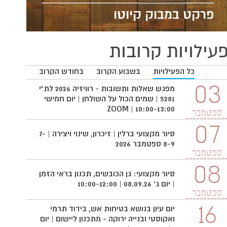
פרקט במבוק קיוטו
עילויות קרובות
כל הפעילויות
בשבוע הקרוב
בחודש הקרוב
03
03
מפגש שאלות ותשובות - רוויזיה 2026 לת"י
5281 | שמים הכול על השולחן | יום חמישי
10:00-13:00 | ZOOM
ספטמבר
ספטמ
07
סיור מקצועי ברלין | זיכרון, שינוי ויצירה | 7-
8-9 ספטמבר 2026
ספטמבר
08
סיור מקצועי: גן הכובשים, תכנון בראי הזמן
| יום ג' 08.09.26 | 10:00-12:00
ספטמבר
16
יום עיון בנושא בטיחות אש, בידוד תרמי
ואקוסטי ובנייה ירוקה - מתכנון ליישום | יום