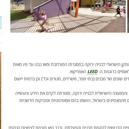
 בצמיחה. חלפו כ- 6 שנים מאז הושק התקן הישראלי לבנייה ירוקה במסגרתו המורחבת ומאז נבנו על פיו מאות
לאומיים כדוגמת ה-
LEED
האמריקאי.
ים שונים של מבנים (בתי ספר, משרדים, מגורים וכד') וכן ברמות יישום
 והמועצה הישראלית לבנייה ירוקה, ומטרתה לקדם את הידע והעשייה
נם מהמצטיינים בישראל, הושמו בהם אסטרטגיות וטכניקות חדשניות
CLEARGREY WETLAND
פים הדרושים להקמת מבנים והפעלתם, ובכך היא תורמת לצמצום הנזקים