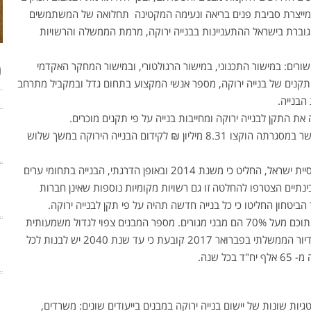
קה מייצרת סביבת פנים בריאה ונעימה המקטינה תחלואה של המשתמשים
מערכת לטיהור מים אפורים
 וגוברת בישראל ההתעניינות בבנייה ירוקה, מרמת הממשלה והרשויות
פ
שורים: במישור התכנוני, במישור הרגולטורי, ובמישור המחקר האקדמי
י תקנים של בנייה ירוקה, מספר אנשי המקצוע בתחום גדל ובמקביל מתרחב
הבנייה.
ת התקן לבנייה ירוקה ומחייבות בנייה על פי תקנים מוכרים.
ביולי 2014 התקבלה החלטת ממשלה לקידום בנייה ירוקה בישראל, אשר במסגרתה הוקצו 8.31 מיליון ₪ לקידום הבנייה הירוקה במשך שלוש
ביוני 2013 ,פורום 15 הערים העצמאיות, בהן מתגוררת 40% מאוכלוסיית ישראל, החליט כי משנת 2014 ובאופן הדרגתי, הבנייה בתחומי ערים
בינתיים הצטרפו להחלטה זו גם רשויות מקומיות נוספות שאינן חברות
מלאי המבנים כיום בישראל עומד על 1.1 מיליון (ללא יהודה ושומרון) ומתוכם מעל 70% הם מבני מגורים. מספר המבנים צפוי לגדול משמעותית
בשנים בקרובות. התכנית האסטרטגית לדיור שאושרה על ידי קבינט הדיור הממשלתי בפברואר 2017 קובעת כי עד שנת 2040 יש לבנות לכל
 אסטרטגיות שונות של יישום בנייה ירוקה במבנים בייעודים שונים: משרדים,