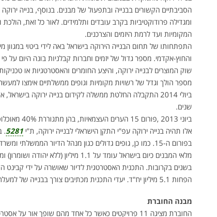
מערכות להפחתת צריכת
הסביבתיים הקשורים בבנייה ובתפעול של מבנים. בנוסף, בנייה ירו
החשמל ולהתייעלות אנרגטית
ומגדילה פרודוקטיביות בקרב עובדים ותלמידים. לאור כל זאת, הולכת
המקומיות ועד לרמת היזמים והצרכנים.
התפתחותו של תחום הבנייה הירוקה בישראל באה לידי ביטוי במגוון מי
והחוץ-אקדמי. מספר גדול של יזמים וחברות קבלניות בונה היום על פ
שוק המוצרים לבנייה ירוקה, והיצע החומרים והאסטרטגיות או טכניקות 
מספר הולך וגדל של רשויות מקומיות וגופים ממשלתיים אימצו למעשה א
שנים.
אלו תהיה בנייה ירוקה עפ"י התקן הישראלי לבנייה ירוקה, ת"י
5281
. 
בפורום ה-15. כמו כן, גופים גדולים כגון מנהל הדיור הממשלתי ומשרד הביטחון החליטו כי כל בנייה חדשה תהיה על פי תקן לבנייה ירוקה.
הפחות 5.1 מיליון יח"ד. יעדי התכנית מכתיבים צורך בבנייה של למעלה מ- 65 אלף יח"ד בכל שנה.
מבנה החוברת
החוברת מציגה 11 פרויקטים כאשר כל אחד מהם שופך אור על